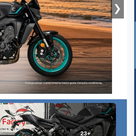
❯
23+