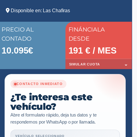
Disponible en: Las Chafiras
PRECIO AL
FINÁNCIALA
CONTADO
DESDE
10.095€
191
€ / MES
⌄
SIMULAR CUOTA
CONTACTO INMEDIATO
¿Te interesa este
vehículo?
Abre el formulario rápido, deja tus datos y te
respondemos por WhatsApp o por llamada.
VEHÍCULO SELECCIONADO