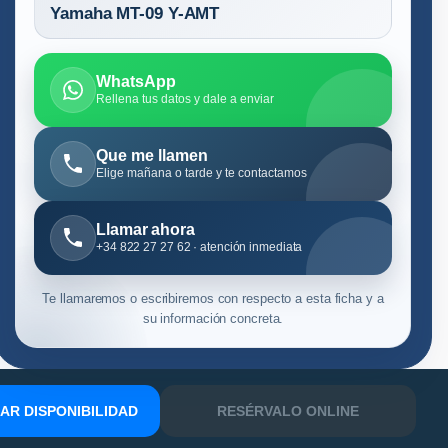
Yamaha MT-09 Y-AMT
WhatsApp
Rellena tus datos y dale a enviar
Que me llamen
Elige mañana o tarde y te contactamos
Llamar ahora
+34 822 27 27 62 · atención inmediata
Te llamaremos o escribiremos con respecto a esta ficha y a
su información concreta.
R DISPONIBILIDAD
RESÉRVALO ONLINE