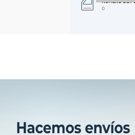
NÚMERO DE P
0