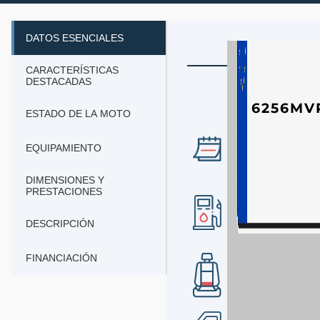
DATOS ESENCIALES
CARACTERÍSTICAS
DESTACADAS
6256MV
ESTADO DE LA MOTO
AÑO
EQUIPAMIENTO
2024
DIMENSIONES Y
PRESTACIONES
COMBUSTIBLE
gasolina
DESCRIPCIÓN
FINANCIACIÓN
Nº DE PLAZAS
2