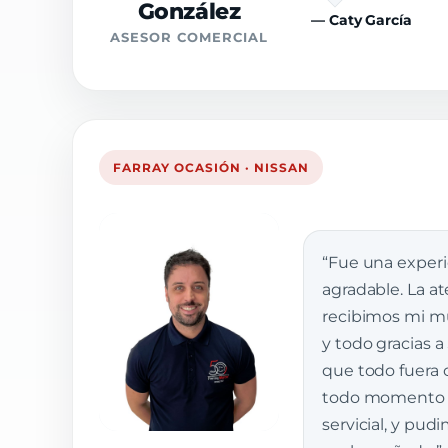
González
— Caty García
ASESOR COMERCIAL
FARRAY OCASIÓN · NISSAN
“Fue una exper
agradable. La a
recibimos mi muj
y todo gracias a
que todo fuera 
todo momento e
servicial, y pud