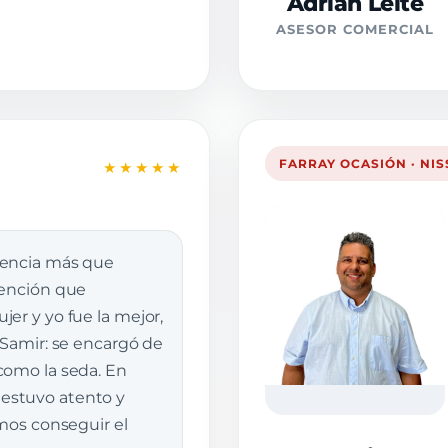
Adrián Leite
ASESOR COMERCIAL
FARRAY OCASIÓN · NI
★★★★★
iencia más que
tención que
er y yo fue la mejor,
 Samir: se encargó de
como la seda. En
stuvo atento y
imos conseguir el