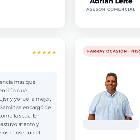
Adrián Leite
ASESOR COMERCIAL
FARRAY OCASIÓN · NI
★★★★★
iencia más que
tención que
er y yo fue la mejor,
 Samir: se encargó de
como la seda. En
stuvo atento y
imos conseguir el