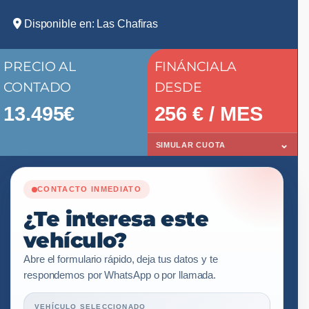
Disponible en: Las Chafiras
PRECIO AL
FINÁNCIALA
CONTADO
DESDE
13.495€
256
€ / MES
⌄
SIMULAR CUOTA
CONTACTO INMEDIATO
¿Te interesa este
vehículo?
Abre el formulario rápido, deja tus datos y te
respondemos por WhatsApp o por llamada.
VEHÍCULO SELECCIONADO