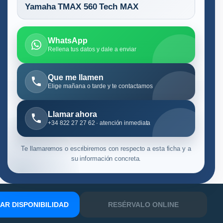
Yamaha TMAX 560 Tech MAX
WhatsApp
Rellena tus datos y dale a enviar
Que me llamen
Elige mañana o tarde y te contactamos
Llamar ahora
+34 822 27 27 62 · atención inmediata
Te llamaremos o escribiremos con respecto a esta ficha y a
su información concreta.
R DISPONIBILIDAD
RESÉRVALO ONLINE