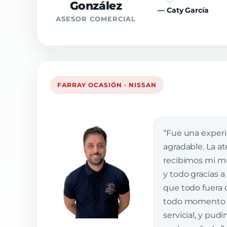
González
— Caty García
ASESOR COMERCIAL
FARRAY OCASIÓN · NISSAN
“Fue una exper
agradable. La a
recibimos mi muj
y todo gracias a
que todo fuera 
todo momento e
servicial, y pud