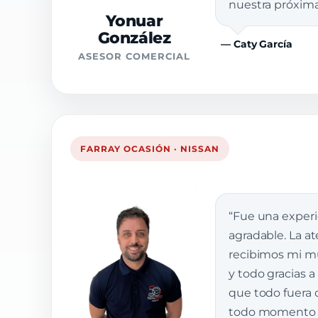
nuestra próxim
Yonuar
González
— Caty García
ASESOR COMERCIAL
FARRAY OCASIÓN · NISSAN
“Fue una exper
agradable. La a
recibimos mi muj
y todo gracias a
que todo fuera 
todo momento e