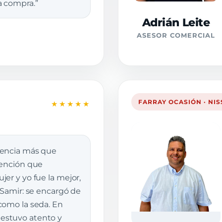
a compra.”
Adrián Leite
ASESOR COMERCIAL
FARRAY OCASIÓN · NI
★★★★★
iencia más que
tención que
er y yo fue la mejor,
 Samir: se encargó de
como la seda. En
stuvo atento y