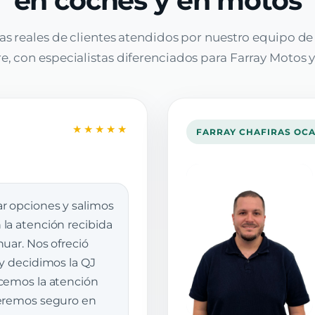
en coches y en motos
as reales de clientes atendidos por nuestro equipo d
, con especialistas diferenciados para Farray Motos y
★★★★★
FARRAY CHAFIRAS OC
r opciones y salimos
la atención recibida
uar. Nos ofreció
 y decidimos la QJ
cemos la atención
veremos seguro en