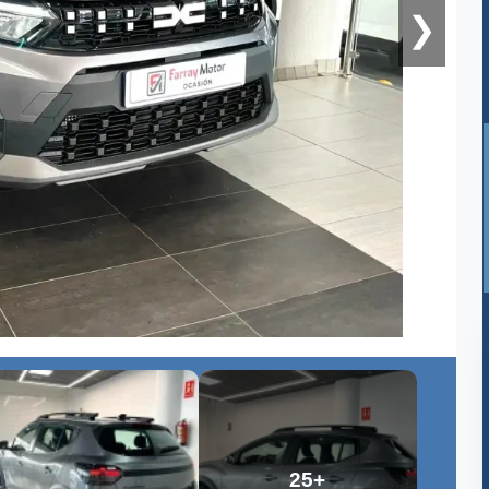
❯
25+