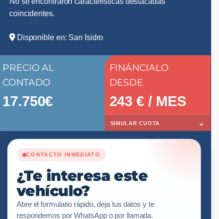
No se encontraron características destacadas
coincidentes.
Disponible en: San Isidro
PRECIO AL
FINÁNCIALO
CONTADO
DESDE
17.750€
243
€ / MES
⌄
SIMULAR CUOTA
CONTACTO INMEDIATO
¿Te interesa este
vehículo?
Abre el formulario rápido, deja tus datos y te
respondemos por WhatsApp o por llamada.