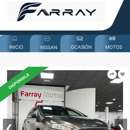
MOTOS
INICIO
OCASIÓN
NISSAN
DISPONIBLE
❮
❯