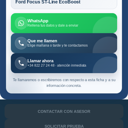
Ford Focus ST-Line EcoBoost
WhatsApp
Rellena tus datos y dale a enviar
Que me llamen
Elige mañana o tarde y te contactamos
Llamar ahora
+34 822 27 24 48 · atención inmediata
Te llamaremos o escribiremos con respecto a esta ficha y a su
información concreta.
CONTACTAR CON ASESOR
SOLICITAR PRUEBA