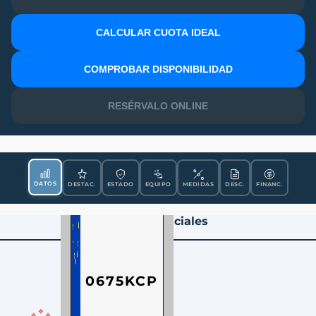
CALCULAR CUOTA IDEAL
MATRÍCULA
COMPROBAR DISPONIBILIDAD
RESÉRVALO ONLINE
DATOS
DESTAC.
ESTADO
EQUIPO
MEDIDAS
DESC.
FINANC.
Datos Esenciales
0675KCP