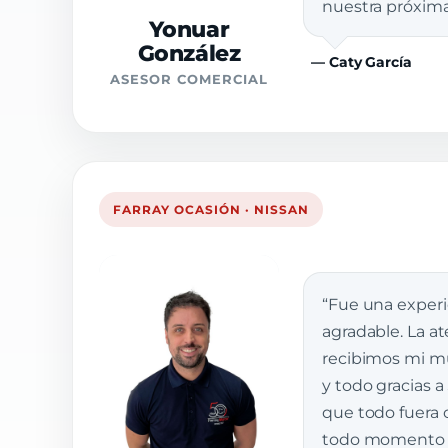
nuestra próxim
Yonuar
González
— Caty García
ASESOR COMERCIAL
FARRAY OCASIÓN · NISSAN
“Fue una exper
agradable. La a
recibimos mi muj
y todo gracias a
que todo fuera 
todo momento e