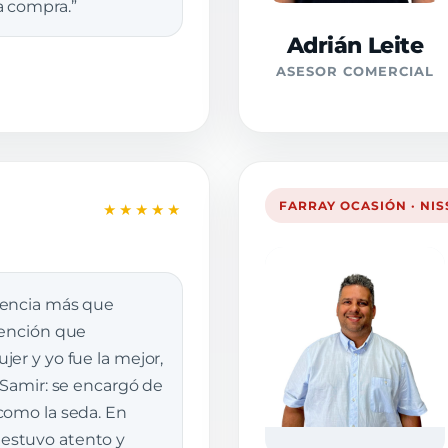
a compra.”
Adrián Leite
ASESOR COMERCIAL
FARRAY OCASIÓN · NI
★★★★★
iencia más que
tención que
er y yo fue la mejor,
 Samir: se encargó de
como la seda. En
stuvo atento y