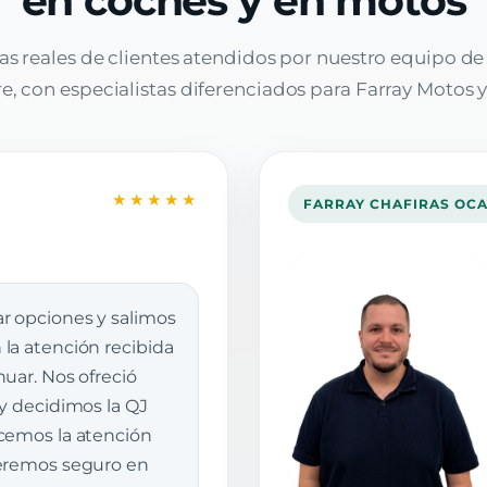
en coches y en motos
as reales de clientes atendidos por nuestro equipo d
, con especialistas diferenciados para Farray Motos y
★★★★★
FARRAY CHAFIRAS OC
r opciones y salimos
la atención recibida
uar. Nos ofreció
 y decidimos la QJ
cemos la atención
veremos seguro en