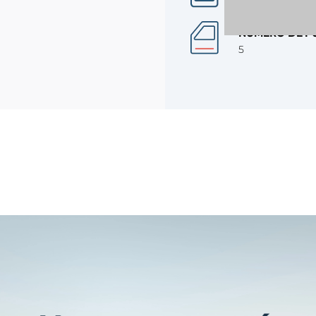
NÚMERO DE P
5