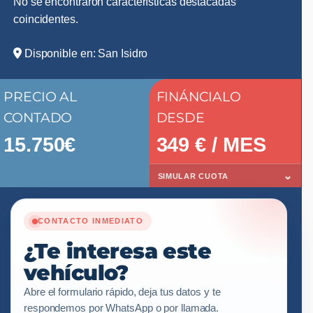
No se encontraron características destacadas
coincidentes.
Disponible en: San Isidro
PRECIO AL
FINÁNCIALO
CONTADO
DESDE
15.750€
349
€ / MES
⌄
SIMULAR CUOTA
CONTACTO INMEDIATO
¿Te interesa este
vehículo?
Abre el formulario rápido, deja tus datos y te
respondemos por WhatsApp o por llamada.