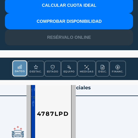
CALCULAR CUOTA IDEAL
MATRÍCULA
COMPROBAR DISPONIBILIDAD
RESÉRVALO ONLINE
DATOS
DESTAC.
ESTADO
EQUIPO
MEDIDAS
DESC.
FINANC.
Datos Esenciales
4787LPD
CONDICIÓN