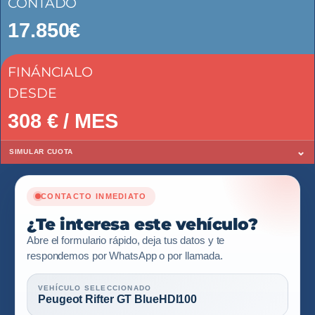
CONTADO
17.850€
FINÁNCIALO
DESDE
308
€ / MES
⌄
SIMULAR CUOTA
CONTACTO INMEDIATO
¿Te interesa este vehículo?
Abre el formulario rápido, deja tus datos y te
respondemos por WhatsApp o por llamada.
VEHÍCULO SELECCIONADO
Peugeot Rifter GT BlueHDI100