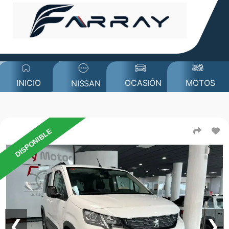
MOTOS
INICIO
OCASIÓN
NISSAN
DISPONIBLE
❮
❯