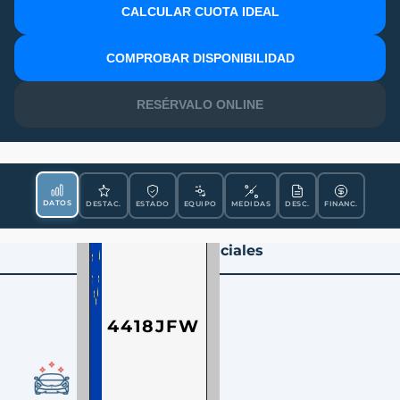
CALCULAR CUOTA IDEAL
MATRÍCULA
COMPROBAR DISPONIBILIDAD
RESÉRVALO ONLINE
DATOS
DESTAC.
ESTADO
EQUIPO
MEDIDAS
DESC.
FINANC.
Datos Esenciales
4418JFW
CONDICIÓN
Ocasión