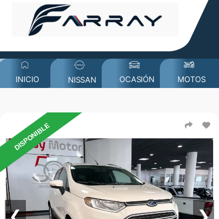
MOTOS
INICIO
OCASIÓN
NISSAN
DISPONIBLE
❮
❯